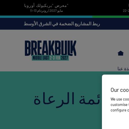
معرض "بريكبولك أوروبا"
11-13 مايو 2027 | روتردام
ربط المشاريع الضخمة في الشرق الأوسط
ذة عنا
Our coo
قائمة الرعاة
We use cook
customise t
configure c