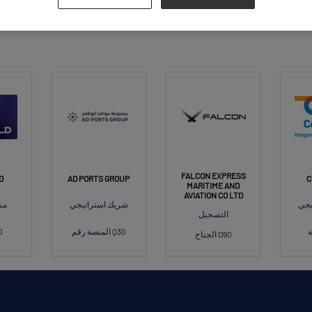
FALCON EXPRESS
D
AD PORTS GROUP
C
MARITIME AND
AVIATION CO LTD
يجي
شريك استراتيجي
من
التسجيل
المنصة رقم Q30
ال
الجناح D90