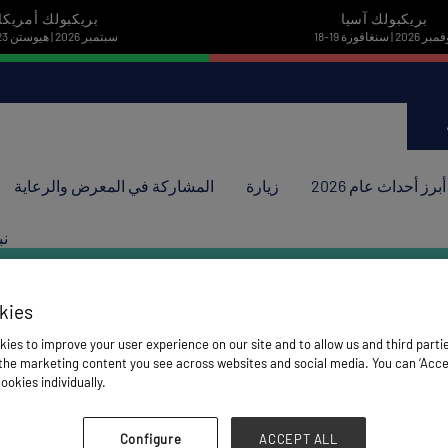
بريكبولك آسيا
بريكبولك أمريكا
نوفمبر 2026 | سنغافورة
22-23 سبتمبر 2026 | هيوستن
أبرز أحداث عام 2026
زيارة
المشاركة في المعرض والرعاية
نب
kies
ies to improve your user experience on our site and to allow us and third parti
he marketing content you see across websites and social media. You can ‘Accept
ookies individually.
Configure
ACCEPT ALL