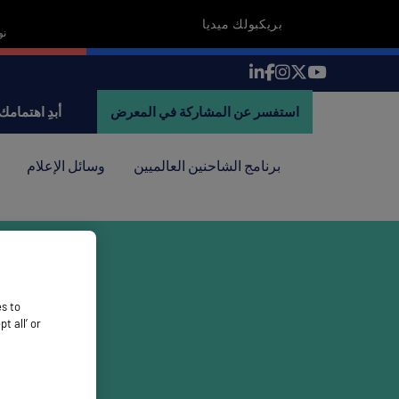
بريكبولك ميديا
18-19 
استفسر عن المشاركة في المعرض
أبدِ اهتمامك
برنامج الشاحنين العالميين
وسائل الإعلام
es to
 all’ or