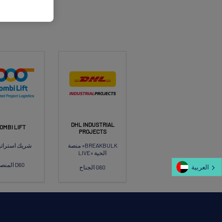
DHL INDUSTRIAL
OMBI LIFT
PROJECTS
منصة «BREAKBULK
شريك استرات
LIVE» الحية
المنصة D60
العربية‏
الجناح G60