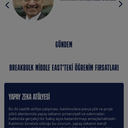
GÜNDEM
BREAKBULK MIDDLE EAST'TEKI ÖĞRENIM FIRSATLARI
YAPAY ZEKA ATÖLYESI
Bu iki saatlik atölye çalışması, katılımcılara parça yük ve proje
yükü alanlarında yapay zekanın potansiyeli ve sakıncaları
hakkında gerçekçi bir bakış açısı kazandırmayı amaçlamaktadır.
Katılımın ücretsiz olduğu bu oturum, yapay zekanın kendi