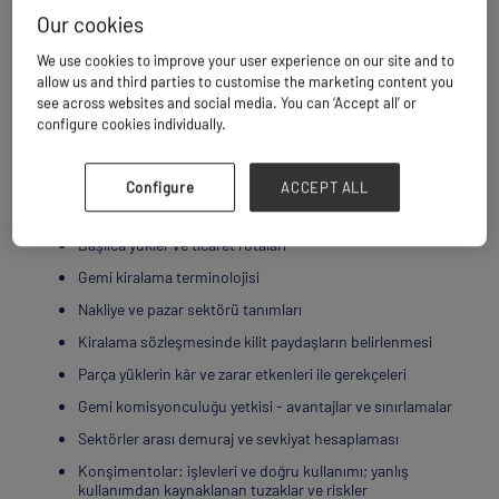
Our cookies
We use cookies to improve your user experience on our site and to
allow us and third parties to customise the marketing content you
see across websites and social media. You can ‘Accept all’ or
configure cookies individually.
ATÖLYE GENEL BAKIŞ
Configure
ACCEPT ALL
Bu atölye çalışması, aşağıdaki temel alanlarda becerilerinizi
geliştirmek üzere tasarlanmıştır:
Başlıca yükler ve ticaret rotaları
Gemi kiralama terminolojisi
Nakliye ve pazar sektörü tanımları
Kiralama sözleşmesinde kilit paydaşların belirlenmesi
Parça yüklerin kâr ve zarar etkenleri ile gerekçeleri
Gemi komisyonculuğu yetkisi - avantajlar ve sınırlamalar
Sektörler arası demuraj ve sevkiyat hesaplaması
Konşimentolar: işlevleri ve doğru kullanımı; yanlış
kullanımdan kaynaklanan tuzaklar ve riskler