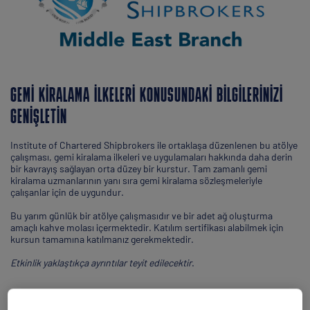
GEMI KIRALAMA ILKELERI KONUSUNDAKI BILGILERINIZI
GENIŞLETIN
Institute of Chartered Shipbrokers ile ortaklaşa düzenlenen bu atölye
çalışması, gemi kiralama ilkeleri ve uygulamaları hakkında daha derin
bir kavrayış sağlayan orta düzey bir kurstur. Tam zamanlı gemi
kiralama uzmanlarının yanı sıra gemi kiralama sözleşmeleriyle
çalışanlar için de uygundur.
Bu yarım günlük bir atölye çalışmasıdır ve bir adet ağ oluşturma
amaçlı kahve molası içermektedir. Katılım sertifikası alabilmek için
kursun tamamına katılmanız gerekmektedir.
Etkinlik yaklaştıkça ayrıntılar teyit edilecektir
.