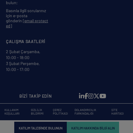
bulun;
Basınla ilgili sorularınız
için e-posta
gönderin
[email protect
ed]
ÇALIŞMA SAATLERİ
2 Şubat Çarşamba,
10:00 - 18:00
3 Şubat Perşembe,
10:00 - 17:00
BİZİ TAKİP EDİN
KULLANIM
GIZLILIK
ÇEREZ
DOLANDIRICILIK
SITE
KOŞULLARI
BILDIRIMI
POLITIKASI
FARKINDALIĞI
HARITASI
KATILIM TALEBINDE BULUNUN
KATILIM HAKKINDA BILGI ALIN