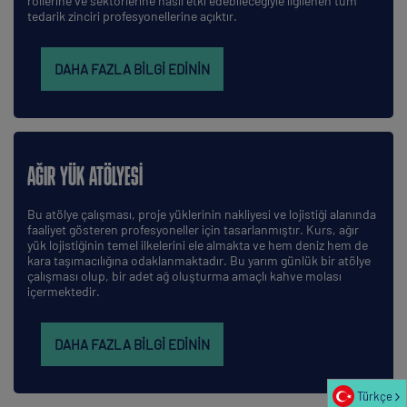
rollerine ve sektörlerine nasıl etki edebileceğiyle ilgilenen tüm
tedarik zinciri profesyonellerine açıktır.
DAHA FAZLA BILGI EDININ
AĞIR YÜK ATÖLYESI
Bu atölye çalışması, proje yüklerinin nakliyesi ve lojistiği alanında
faaliyet gösteren profesyoneller için tasarlanmıştır. Kurs, ağır
yük lojistiğinin temel ilkelerini ele almakta ve hem deniz hem de
kara taşımacılığına odaklanmaktadır. Bu yarım günlük bir atölye
çalışması olup, bir adet ağ oluşturma amaçlı kahve molası
içermektedir.
DAHA FAZLA BILGI EDININ
Türkçe