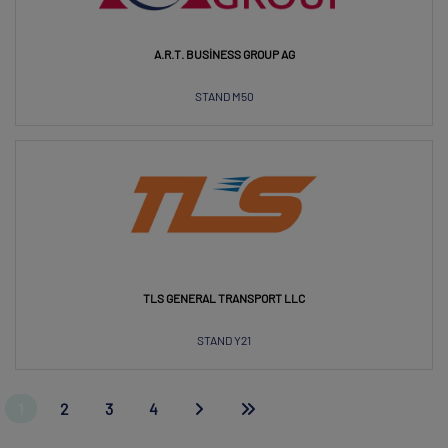
A.R.T. BUSINESS GROUP AG
STAND M50
TLS GENERAL TRANSPORT LLC
STAND Y21
1
2
3
4