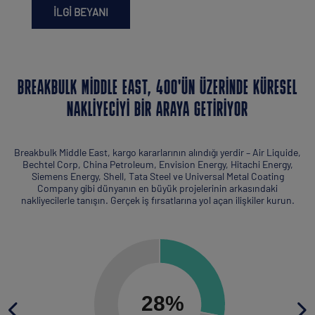
İLGI BEYANI
BREAKBULK MIDDLE EAST, 400'ÜN ÜZERINDE KÜRESEL
NAKLIYECIYI BIR ARAYA GETIRIYOR
Breakbulk Middle East, kargo kararlarının alındığı yerdir – Air Liquide,
Bechtel Corp, China Petroleum, Envision Energy, Hitachi Energy,
Siemens Energy, Shell, Tata Steel ve Universal Metal Coating
Company gibi dünyanın en büyük projelerinin arkasındaki
nakliyecilerle tanışın. Gerçek iş fırsatlarına yol açan ilişkiler kurun.