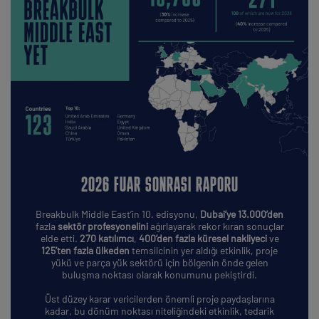
2026 FUAR SONRASI RAPORU
Breakbulk Middle East’in 10. edisyonu,
Dubai’ye 13.000’den
fazla
sektör profesyonelini
ağırlayarak rekor kıran sonuçlar
elde etti.
270 katılımcı
,
400’den fazla küresel nakliyeci
ve
125’ten fazla ülkeden
temsilcinin yer aldığı etkinlik, proje
yükü ve parça yük sektörü için bölgenin önde gelen
buluşma noktası olarak konumunu pekiştirdi.
Üst düzey karar vericilerden önemli proje paydaşlarına
kadar, bu dönüm noktası niteliğindeki etkinlik, tedarik