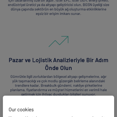
için tasarlanmış özel bir ağdır. İster EPC, ister OEM, enerji şirketi,
endüstriyel üretici ya da altyapı geliştiricisi olun, BGSN üyeliği size
dünya çapında sektörün en büyük ağ oluşturma etkinliklerine
eşsiz bir erişim imkanı sunar.
Pazar ve Lojistik Analizleriyle Bir Adım
Önde Olun
Gümrükle ilgili zorluklardan bölgesel altyapı gelişmelerine, ağır
yük taşımacılığı ve çok modlu güzergâh belirleme alanındaki
trendlere kadar, Breakbulk gündemi, nakliye şirketlerine
planlama, fiyatlandırma ve müşteri hizmetlerini en verimli hale
getirmek için ihtiyaç duydukları bilgileri sunuyor.
Our cookies