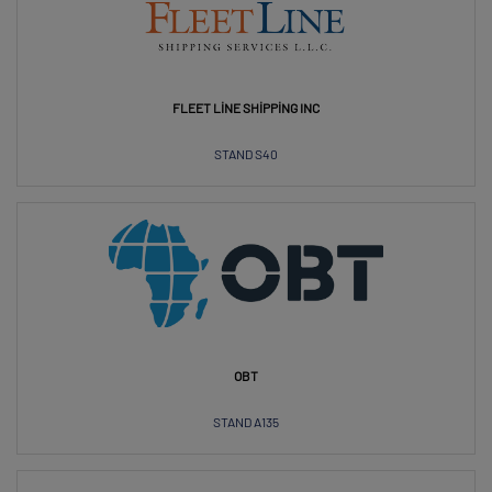
FLEET LINE SHIPPING INC
STAND S40
OBT
STAND A135