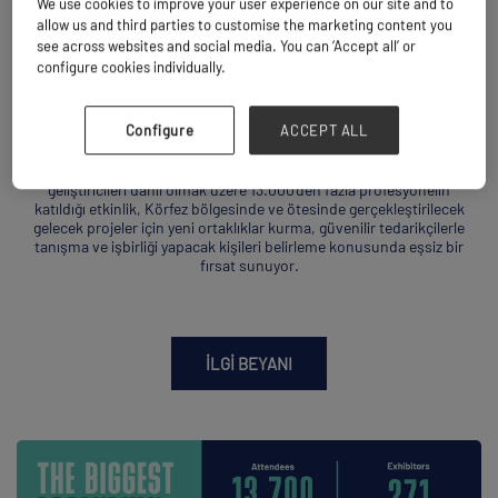
We use cookies to improve your user experience on our site and to
allow us and third parties to customise the marketing content you
see across websites and social media. You can ‘Accept all’ or
configure cookies individually.
Tedarik zincirinin tamamında ağınızı
oluşturun
Configure
ACCEPT ALL
Limanlar, nakliye şirketleri, proje lojistik uzmanları ve altyapı
geliştiricileri dahil olmak üzere 13.000'den fazla profesyonelin
katıldığı etkinlik, Körfez bölgesinde ve ötesinde gerçekleştirilecek
gelecek projeler için yeni ortaklıklar kurma, güvenilir tedarikçilerle
tanışma ve işbirliği yapacak kişileri belirleme konusunda eşsiz bir
fırsat sunuyor.
İLGI BEYANI