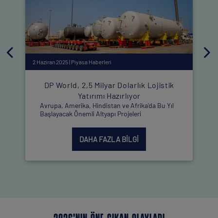
2 Haziran 2025 | Piyasa Haberleri
2
DP World, 2,5 Milyar Dolarlık Lojistik
Yatırımı Hazırlıyor
Avrupa, Amerika, Hindistan ve Afrika'da Bu Yıl
Başlayacak Önemli Altyapı Projeleri
DAHA FAZLA BILGI