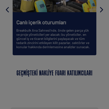
Canlı içerik oturumları
Breakbulk Ana Sahnesi'nde, önde gelen parça yük
ve proje yöneticileri yer alacak; bu yöneticiler, en
güncel iş ve ticaret bilgilerini paylaşacak ve tüm
tedarik zincirini etkileyen kilit pazarlar, sektörler ve
konular hakkında derinlemesine analizler sunacak.
GEÇMIŞTEKI NAKLIYE FUARI KATILIMCILARI