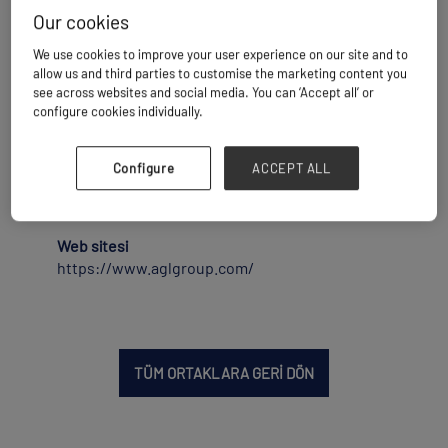
liman, deniz ve demiryolu çözümleri sunan
Our cookies
güvenilir bir lojistik operatörüdür.
50 ülkede 23.000'den fazla çalışanı bulunan AGL,
We use cookies to improve your user experience on our site and to
uzun yıllara dayanan uzmanlığını kullanarak
allow us and third parties to customise the marketing content you
Afrikalı ve uluslararası müşterilerine özel ve
see across websites and social media. You can ‘Accept all’ or
configure cookies individually.
yenilikçi hizmetler sunmaktadır.
AGL'nin hedefi, Afrika'nın dönüşümüne
sürdürülebilir bir şekilde katkıda bulunmaktır.
Configure
ACCEPT ALL
AGL ayrıca Haiti, Doğu Timor ve Endonezya'da da
faaliyet göstermektedir.
Web sitesi
https://www.aglgroup.com/
TÜM ORTAKLARA GERİ DÖN