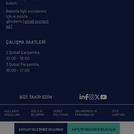
bulun;
Basınla ilgili sorularınız
için e-posta
gönderin
[email protect
ed]
ÇALIŞMA SAATLERİ
2 Şubat Çarşamba,
10:00 - 18:00
3 Şubat Perşembe,
10:00 - 17:00
BİZİ TAKİP EDİN
KULLANIM
GIZLILIK
ÇEREZ
DOLANDIRICILIK
SITE
KOŞULLARI
BILDIRIMI
POLITIKASI
FARKINDALIĞI
HARITASI
KATILIM TALEBINDE BULUNUN
KATILIM HAKKINDA BILGI ALIN