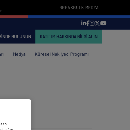
BREAKBULK MEDYA
r
EBINDE BULUNUN
KATILIM HAKKINDA BILGI ALIN
rı
Medya
Küresel Nakliyeci Programı
es to
 all’ or