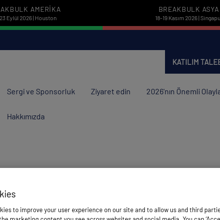
AKBULK AMERIKA
BREAKBULK ASYA
23 Eylül 2026 | Houston
18-19 Kasım 2026 | Singapu
KATILIM TAL
Sergi ve Sponsorluk
Ziyaret edin
2026'nın Önemli Olayla
Hakkımızda
kies
ies to improve your user experience on our site and to allow us and third parti
he marketing content you see across websites and social media. You can ‘Accept