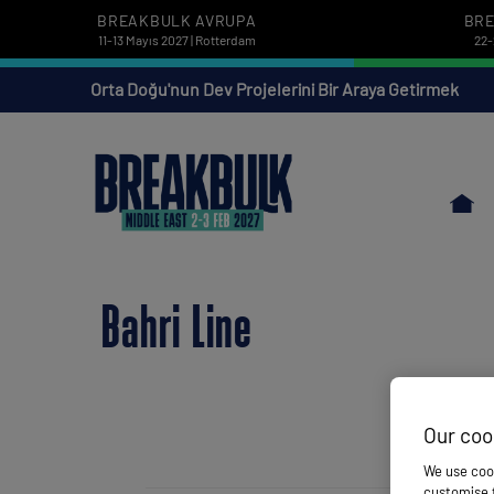
BREAKBULK AVRUPA
BRE
11-13 Mayıs 2027 | Rotterdam
22-
Orta Doğu'nun Dev Projelerini Bir Araya Getirmek
Bahri Line
Our coo
We use cook
customise t