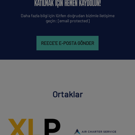
KATILMAK IÇIN HEMEN KAYDOLUN!
Daha fazla bilgi için lütfen doğrudan bizimle iletişime
geçin:
[email protected]
REECE'E E-POSTA GÖNDER
Ortaklar