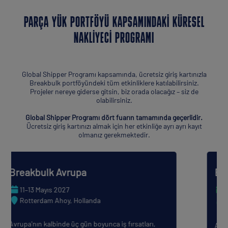
PARÇA YÜK PORTFÖYÜ KAPSAMINDAKI KÜRESEL
NAKLIYECI PROGRAMI
Global Shipper Programı kapsamında, ücretsiz giriş kartınızla
Breakbulk portföyündeki tüm etkinliklere katılabilirsiniz.
Projeler nereye giderse gitsin, biz orada olacağız – siz de
olabilirsiniz.
Global Shipper Programı dört fuarın tamamında geçerlidir.
Ücretsiz giriş kartınızı almak için her etkinliğe ayrı ayrı kayıt
olmanız gerekmektedir.
Breakbulk Amerika
22–23 Eylül 2026
George R. Brown Kongre Merkezi, Houston,
Teksas
Amerika kıtasının önde gelen proje yükü etkinliği,