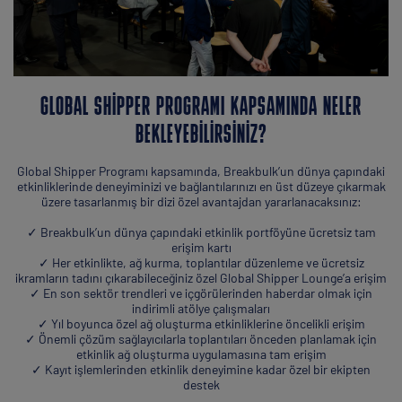
GLOBAL SHIPPER PROGRAMI KAPSAMINDA NELER
BEKLEYEBILIRSINIZ?
Global Shipper Programı kapsamında, Breakbulk’un dünya çapındaki
etkinliklerinde deneyiminizi ve bağlantılarınızı en üst düzeye çıkarmak
üzere tasarlanmış bir dizi özel avantajdan yararlanacaksınız:
✓ Breakbulk’un dünya çapındaki etkinlik portföyüne ücretsiz tam
erişim kartı
✓ Her etkinlikte, ağ kurma, toplantılar düzenleme ve ücretsiz
ikramların tadını çıkarabileceğiniz özel Global Shipper Lounge’a erişim
✓ En son sektör trendleri ve içgörülerinden haberdar olmak için
indirimli atölye çalışmaları
✓ Yıl boyunca özel ağ oluşturma etkinliklerine öncelikli erişim
✓ Önemli çözüm sağlayıcılarla toplantıları önceden planlamak için
etkinlik ağ oluşturma uygulamasına tam erişim
✓ Kayıt işlemlerinden etkinlik deneyimine kadar özel bir ekipten
destek