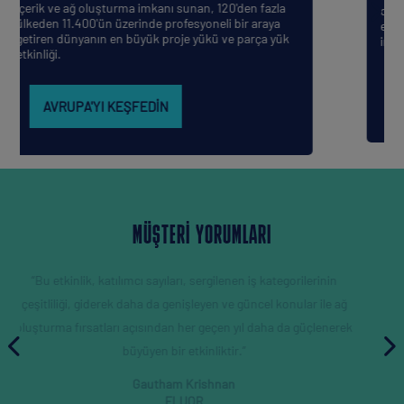
la
dünyanın enerji başkentinde düzenleniyor – bölgenin
a
en önemli proje kararlarının alındığı ve anlaşmaların
yük
imzalandığı yer.
AMERIKA'YI KEŞFEDIN
MÜŞTERİ YORUMLARI
orilerinin
“Ağınızı genişletmek istiyorsanız, katılmanızı tavsiye ederi
nular ile ağ
Jikang Choi
a güçlenerek
SAMSUNG E&A