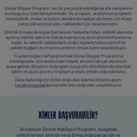
Global Shipper Programı, her bir parça yük etkinliğinde yük sahiplerine
sunduğumuz özel deneyimimizdir. Bu program, endüstriyel projelerin
mühendislik, imalat ve üretim alanlarında faaliyet gösteren üst düzey
parça yük ve proje yüku nakliyecileri için tasarlanmıştır.
Etkinlik öncesinde kişiye özel tanıtım faaliyetlerinden, etkinlik alanında
ayrılmış özel bir alana ve özenle hazırlanmış ağ oluşturma fırsatlarına
kadar, bu etkinlik nakliyecilerin doğru kişilerle hızlı ve verimli bir
şekilde bağlantı kurmasına yardımcı olmak üzere tasarlanmıştır.
Fuarlarımızdan herhangi birinde Global Shipper Programı'na
katıldığınızda, tüm endüstriyel tedarik zincirini tek çatı altında bir
araya getiren dünyanın önde gelen parça yük etkinliklerinde size özel
eğitim ve ağ oluşturma fırsatlarına erişim imkânı elde edersiniz.
Daha fazla bilgi için lütfen doğrudan bizimle iletişime geçin:
[email protected]
adresinden bize doğrudan ulaşabilirsiniz.
KIMLER BAŞVURABILIR?
Breakbulk Global Nakliyeci Programı, aşağıdaki
sektörlerden birinde veya birkaçında parça yük ve