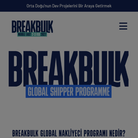
Orta Doğu'nun Dev Projelerini Bir Araya Getirmek
BREAKBULK GLOBAL NAKLIYECI PROGRAMI NEDIR?