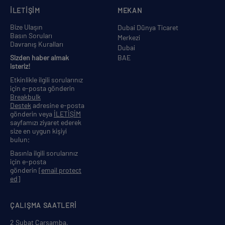
İLETİŞİM
MEKAN
Bize Ulaşın
Dubai Dünya Ticaret
Basın Soruları
Merkezi
Davranış Kuralları
Dubai
Sizden haber almak
BAE
isteriz!
Etkinlikle ilgili sorularınız
için e-posta gönderin
Breakbulk
Destek
adresine e-posta
gönderin veya
İLETİŞİM
sayfamızı ziyaret ederek
size en uygun kişiyi
bulun;
Basınla ilgili sorularınız
için e-posta
gönderin
[email protect
ed]
ÇALIŞMA SAATLERİ
2 Şubat Çarşamba,