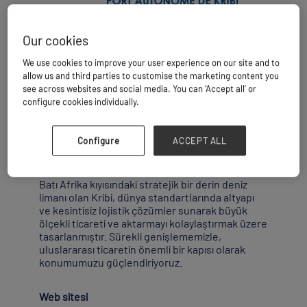
Our cookies
Kribi, Gine Körfezi’nin tam kalbinde, Batı ve
We use cookies to improve your user experience on our site and to
Güney Afrika’nın kesişme noktasında ideal bir
allow us and third parties to customise the marketing content you
konuma sahiptir ve olağanüstü denizcilik ve
see across websites and social media. You can ‘Accept all’ or
batimetrik avantajlara sahiptir.
configure cookies individually.
Bu coğrafi konum, Kribi’yi AfCFTA’nın (Afrika
Kıtasal Serbest Ticaret Bölgesi) uygulanması
Configure
ACCEPT ALL
çerçevesinde doğal bir merkez haline
getirmektedir.
Batı Afrika kıyısındaki stratejik bir derin deniz
limanı olan Kribi, dünya standartlarında altyapı
ve kesintisiz lojistik çözümler sunarak büyük
ölçekli ticareti ve aktarmayı kolaylaştırmak üzere
tasarlanmıştır. Sürekli genişlememizle,
uluslararası ticaretin önemli bir kapısı olarak
konumumuzu güçlendiriyoruz.
Web sitesi