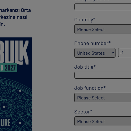
markanızı Orta
kezine nasıl
Country
*
in.
Phone number
*
Job title
*
Job function
*
Sector
*