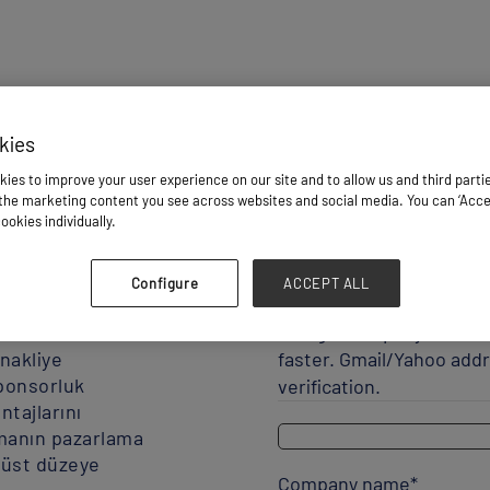
IRIN
First name
*
kies
ça yük lojistiği
ies to improve your user experience on our site and to allow us and third parti
iği olan
he marketing content you see across websites and social media. You can ‘Accept
tılın.
Last name
*
ookies individually.
a ve altyapı
azla karar
Configure
ACCEPT ALL
Company Email
*
a aktif olarak
Using a company email h
C firmaları,
 nakliye
faster. Gmail/Yahoo addr
Sponsorluk
verification.
antajlarını
pmanın pazarlama
 üst düzeye
Company name
*