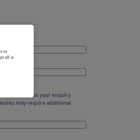
es to
 all’ or
elps us process your enquiry
esses may require additional