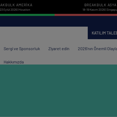
AKBULK AMERIKA
BREAKBULK ASYA
23 Eylül 2026 | Houston
18-19 Kasım 2026 | Singapu
KATILIM TAL
Sergi ve Sponsorluk
Ziyaret edin
2026'nın Önemli Olayla
Hakkımızda