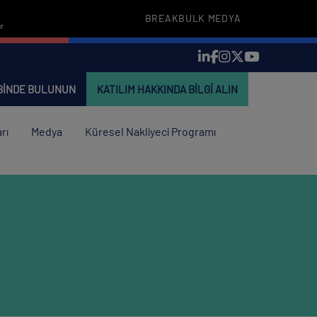
BREAKBULK MEDYA
r
EBINDE BULUNUN
KATILIM HAKKINDA BILGI ALIN
rı
Medya
Küresel Nakliyeci Programı