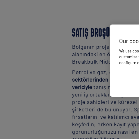
SATIŞ BROŞÜRÜNÜ IND
Our coo
Bölgenin proje yükü ve par
We use cook
alanındaki en önemli etkinl
customise t
Breakbulk Middle East’e ka
configure c
Petrol ve gaz, enerji, kimy
sektörlerinden 13.000'den f
vericiyle
tanışın; aralarınd
yeni iş ortakları arayan EP
proje sahipleri ve küresel
şirketleri de bulunuyor. 
fırsatlarını ve katılımcı av
keşfedin; erken kayıt ya
görünürlüğünüzü nasıl en