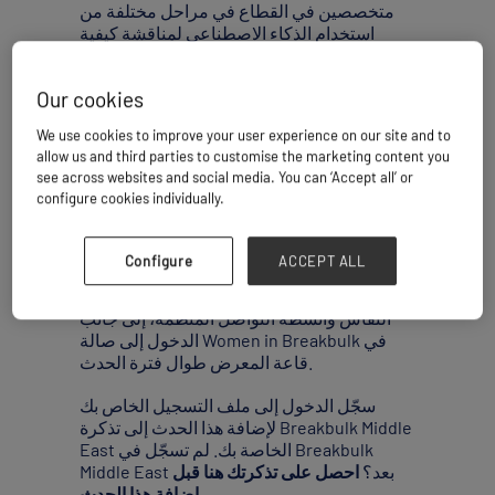
متخصصين في القطاع في مراحل مختلفة من
استخدام الذكاء الاصطناعي لمناقشة كيفية
التغلب على التردد، وجعل الذكاء الاصطناعي
جزءًا من سير العمل، وأفضل الطرق لتوجيه
Our cookies
الآخرين.
We use cookies to improve your user experience on our site and to
انضموا إلينا لقضاء أمسية مليئة بالإرشادات
allow us and third parties to customise the marketing content you
العملية والمحادثات الحقيقية والكثير من فرص
see across websites and social media. You can ‘Accept all’ or
هنا.
التواصل. اكتشفوا المزيد من المعلومات
configure cookies individually.
كيفية الحجز
هذا الغداء غير مشمول في تذكرة Breakbulk
Configure
ACCEPT ALL
Middle East الخاصة بك وسيتطلب رسومًا
إضافية قدرها 65 دولارًا. يشمل
الغداء وحلقات
النقاش وأنشطة التواصل المنظمة، إلى جانب
الدخول إلى صالة Women in Breakbulk في
قاعة المعرض طوال فترة الحدث.
سجّل الدخول إلى ملف التسجيل الخاص بك
لإضافة هذا الحدث إلى تذكرة Breakbulk Middle
East الخاصة بك. لم تسجّل في Breakbulk
Middle East بعد؟
احصل على تذكرتك هنا قبل
إضافة هذا الحدث.