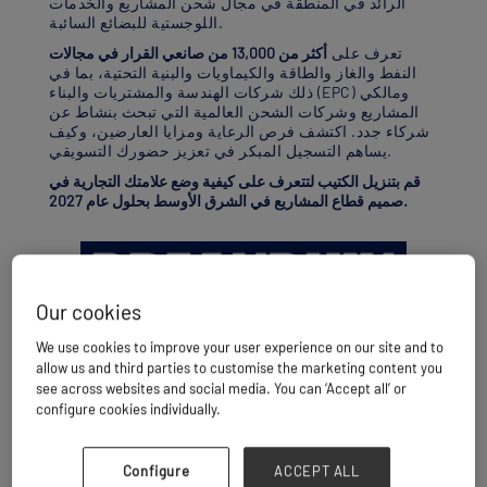
الرائد في المنطقة في مجال شحن المشاريع والخدمات
اللوجستية للبضائع السائبة.
تعرف على
أكثر من 13,000 من صانعي القرار في مجالات
النفط والغاز والطاقة والكيماويات والبنية التحتية، بما في
ذلك شركات الهندسة والمشتريات والبناء (EPC) ومالكي
المشاريع وشركات الشحن العالمية التي تبحث بنشاط عن
شركاء جدد. اكتشف فرص الرعاية ومزايا العارضين، وكيف
يساهم التسجيل المبكر في تعزيز حضورك التسويقي.
قم بتنزيل الكتيب لتتعرف على كيفية وضع علامتك التجارية في
صميم قطاع المشاريع في الشرق الأوسط بحلول عام 2027.
Our cookies
We use cookies to improve your user experience on our site and to
allow us and third parties to customise the marketing content you
see across websites and social media. You can ‘Accept all’ or
configure cookies individually.
Configure
ACCEPT ALL