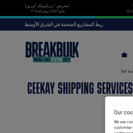
معرض "بريكبولك أوروبا"
11-13 مايو 2027 | روتردام
ربط المشاريع الضخمة في الشرق الأوسط
ذة عنا
CEEKAY SHIPPING SERVICES
Our coo
We use cook
customise t