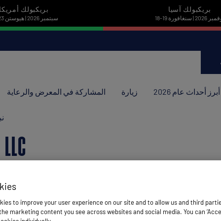
بريكبولك آسيا
بريكبولك أمريكا
نوفمبر 2026 | سنغافورة
22-23 سبتمبر 2026 | هيوستن
أبرز أحداث عام 2026
زيارة
المشاركة في المعرض والرعاية
نب
 LLC
kies
ies to improve your user experience on our site and to allow us and third parti
he marketing content you see across websites and social media. You can ‘Accept