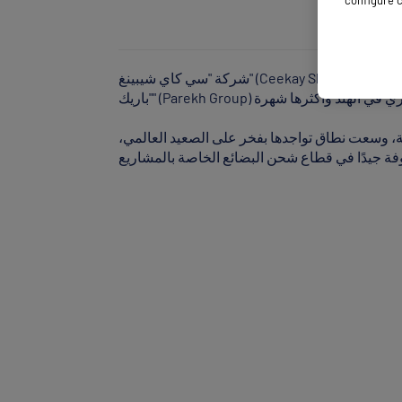
configure c
شركة "سي كاي شيبينغ" (Ceekay Shipping Pte Ltd) هي الذراع المتخصصة في خدمات النقل البحري غير المالك للسفن (NVOCC) لمجموعة
السنوات السبع عشرة الماضية، وسعت نطاق تواجدها بفخر على الصعيد العالمي،