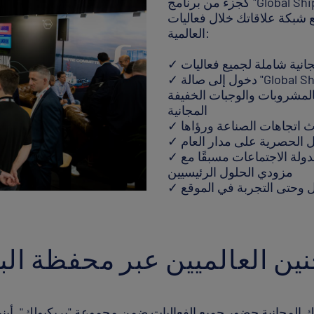
كجزء من برنامج "Global Shipper"، ستستفيد من مجموعة من المزايا الحصرية
 علاقاتك خلال فعاليات Breakbulk
العالمية:
✓ دخول إلى صالة "Global Shipper Lounge" المخصصة في كل فعالية - وهي
المشروبات والوجبات الخفيفة
المجانية
 اتجاهات الصناعة ورؤاها
صل الحصرية على مدار العام
✓ وصول كامل إلى تطبيق التواصل الخاص بالفعالية لجدولة الاجتماعات مسبقًا مع
مزودي الحلول الرئيسيين
 وحتى التجربة في الموقع
ين العالميين عبر محفظة الب
قتك المجانية حضور جميع الفعاليات ضمن مجموعة "بريكبولك". أين