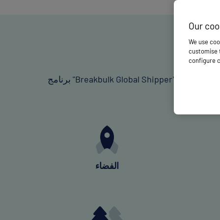
Our coo
We use cook
customise t
configure c
برنامج "Breakbulk Global Shipper" مفتوح لكبار المسؤولين التنفيذيين في القطاع وصناع القرار الرئيسيين المسؤولين عن توفير حلول النقل لشحن البضائع السائبة
الفضاء