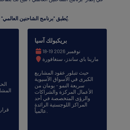
قم بالتسجيل في كل فعالية على حدة للحصول على بطاقتك المجانية.
يُطبق "برنامج الشاحنين العالمي"
بريكبولك آسيا
18-19 نوفمبر 2026
مارينا باي ساندز، سنغافورة
حيث تتبلور عقود المشاريع
الكبرى في الأسواق الآسيوية
الح
سريعة النمو - يومان من
المشار
الأعمال المركزة والشراكات
والرؤى المتخصصة في أحد
المراكز اللوجستية الرائدة
قرار
عالمياً.