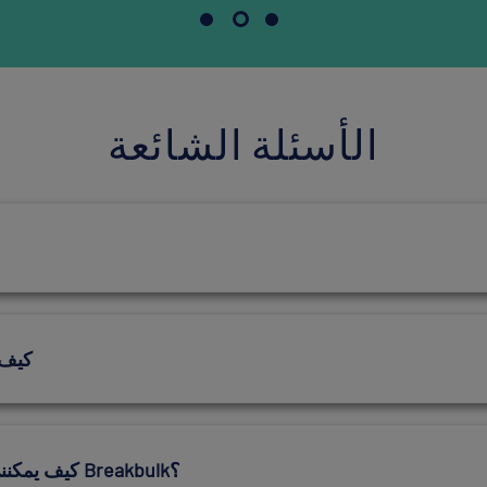
الأسئلة الشائعة
كيف 
كيف يمكنني حجز اجتماعات مع العارضين في فعاليات Breakbulk؟