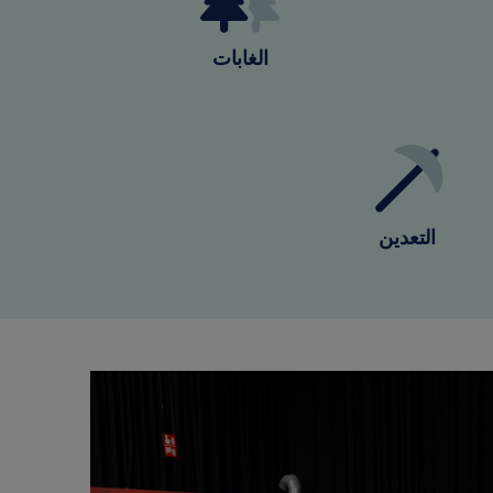
الغابات
التعدين