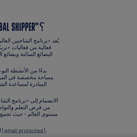
ما هو برنامج "BREAKBULK GLOBAL SHIPPER"؟
يُعد «برنامج الشاحنين الع
فعالية من فعاليات «بريك
البضائع السائبة وبضائع 
بدءًا من الأنشطة التو
مساحة مخصصة في الموق
المبادرة لمساعدة ال
الانضمام إلى «برنامج الشا
من فرص التعلم والتواص
مستوى العالم - حيث تجمع ه
.
[email protected]
لمزيد من المعلومات، يرجى الاتصال بنا مباشرة على