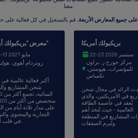
معنا.
 على جميع المعارض الأربعة.
بريكبولك أمريكا
معرض "بريكبولك أوروبا"
22-23 سبتمبر 2026
11–13 مايو 2027
مركز جورج ر. براون
روتردام أهوي، هولند
للمؤتمرات، هيوستن،
تكساس
أكبر فعالية عالمية في
شحن المشاريع والب
دث الرائد في مجال شحن
السائ
يع في الأمريكتين، والذي
يُعقد في عاصمة الطاقة
على مدار ثلاثة أيام من 
العالمية - حيث تُتخذ أهم
التجارية والمحتوى وال
ات المشاريع في المنطقة
في قلب أوروبا.
وتُبرم الصفقات.