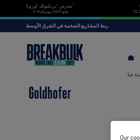
معرض "بريكبولك أوروبا"
11-13 مايو 2027 | روتردام
ربط المشاريع الضخمة في الشرق الأوسط
ذة عنا
Goldhofer
Our coo