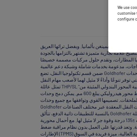
We use cook
customise t
configure c
في مدينة ميمينغن بألمانيا. وبفضل تراثها العريق
ضم حوالي 1000 موظف، تطورت الشركة لتصبح علامة تجارية متميزة تشتهر بالتزامها بالجودة
وجيا المطارات، وتقدم حلول مركبات مصممة خصيصًا
ضمن قسم تكنولوجيا النقل، تضع Goldhofer معايير الصناعة لنقل الأحمال الثقيلة والضخمة. وتتميز الشركة بخبرة خاصة في أنظمة الوحدات
تمثل عائلة THP/SL "الأصل" الدائم في مجال النقل الثقيل في جميع أنحاء العالم. تتميز هذه الوحدات بتقنية المحور البندولي المثبتة من Goldhofer
مع حلقات سباق محامل كروية، مما يوفر أحمال محور تصل إلى 45 طنًا وشوط محور هيدروليكي يبلغ 600 مم. يمكن دمج وحدات THP/SL بشكل
لملحقات. تصميمها القوي وتوافقها مع جميع وحدات
بالنسبة للتطبيقات ذاتية الدفع، تتألق Goldhofer بسلسلة PST/SL-E و PST/ES-E – وهي وحدات للخدمة الشاقة ذات توجيه إلكتروني مصممة
للأحمال الثقيلة للغاية. تتميز كلتا السلسلتين بتوجيه إلكتروني متعدد الاتجاهات بزاوية توجيه ±135 درجة وقوة جر لا مثيل لها. مع أحمال محورية
شغيلية. وتعد قدرتها على العمل بدون نظام مراقبة ضغط