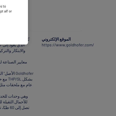
es to
 all’ or
الموقع الإلكتروني
تُعد «غولدهوفر» ش
https://www.goldhofer.com/
والابتكار والتر
عام مع ملحقات مثل 
تصل إلى