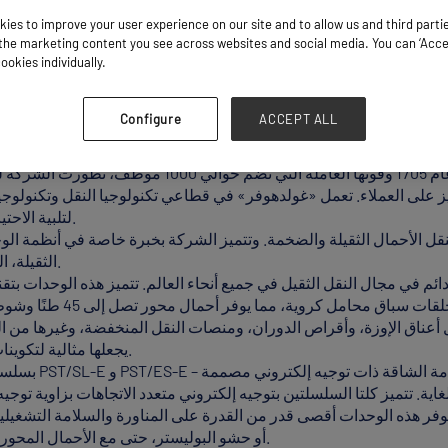
ies to improve your user experience on our site and to allow us and third parti
he marketing content you see across websites and social media. You can ‘Accept
ookies individually.
Configure
ACCEPT ALL
ركة مصنعة معترف بها عالميًا في مجال حلول النقل، ويقع مقرها الرئيسي 
الذي يعود إلى عام 1705 وقوتها العاملة التي ت
كيز على العملاء. تعمل «غولدهوفر» في قطاعي تكنولوجيا النقل وتكنول
لتلبية الاحتياجات، مدعومة بخدمات شاملة وشبكة دعم عالمية.
الثقيلة، التي توفر تنوعًا وأداءً لا مثيل لهما لأصعب مهام النقل.
أعناق الإوزة، وأقراص الدوران، ومنصات النقل المنخفضة، وغيرها من ا
Goldhofer يجعلها مثالية لتكوينات النقل المعقدة عبر مختلف الصناعات.
 60 طنًا، توفر هذه الوحدات أقصى قدر من القدرة على المناورة والسلامة الت
الإطارات (TPMS) أو حشو البوليستر، حتى مع الأحمال المحورية العالية، ميزة فريدة في السوق.