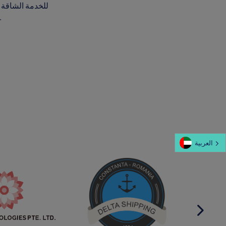
التحتية أو لوجستيات الطاقة أو النقل الصناعي، تقدم Goldhofer حلولاً لا تنقل البضائع فحسب، بل تد
العربية‏