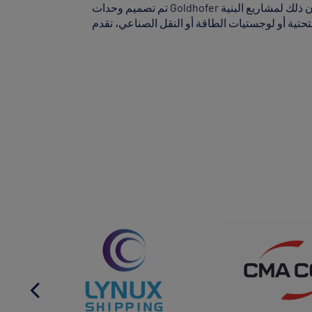
تم تصميم وحدات Goldhofer للخدمة الشاقة من أجل التكامل السلس والقيمة طويلة الأمد والتميز التشغيلي. سواء كان ذلك لمشاريع البنية