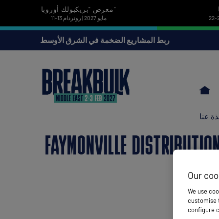
معرض "بريكبولك أوروبا"
11-13 مايو 2027 | روتردام
ربط المشاريع الضخمة في الشرق الأوسط
ذة عنا
FAYMONVILLE DISTRIBUTIO
Our coo
We use cook
customise t
configure c