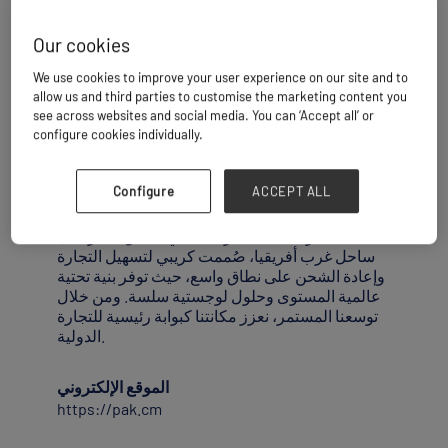
Our cookies
تتمتع كريبي بموقع مثالي في قلب خليج غينيا، عند
We use cookies to improve your user experience on our site and to
allow us and third parties to customise the marketing content you
مفترق الطرق بين غرب أفريقيا وجنوبها، وتتميز بمزايا
see across websites and social media. You can ‘Accept all’ or
بحرية وعمقية استثنائية.
configure cookies individually.
ويجعلها هذا الموقع الجغرافي مركزًا طبيعيًا في إطار
تنفيذ منطقة التجارة الحرة القارية الأفريقية
Configure
ACCEPT ALL
(AfCFTA).
باعتبارها ميناءً استراتيجياً في أعماق البحر على
ساحل غرب أفريقيا، صُممت كريبي لتسهيل التجارة
وإعادة الشحن على نطاق واسع، حيث توفر بنية تحتية
عالمية المستوى وحلول لوجستية سلسة. ومن خلال
توسعنا المستمر، نعزز مكانتنا كبوابة رئيسية للتجارة
الدولية.
الموقع الإلكتروني
https://pak.cm