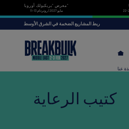
معرض "بريكبولك أوروبا"
11-13 مايو 2027 | روتردام
ربط المشاريع الضخمة في الشرق الأوسط
ذة عنا
كتيب الرعاية