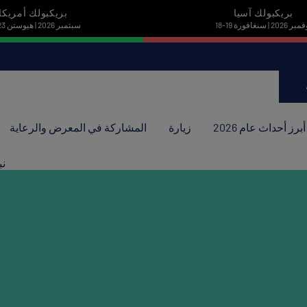
بريكبولك آسيا
بريكبولك أمريكا
نوفمبر 2026 | سنغافورة
22-23 سبتمبر 2026 | هيوستن
أبرز أحداث عام 2026
زيارة
المشاركة في المعرض والرعاية
نب