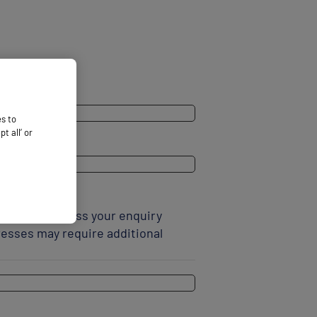
es to
 all’ or
elps us process your enquiry
resses may require additional