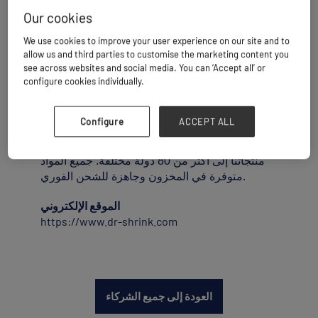
قامت «دكتور شرينك» بتصنيع غلافها القابل
Our cookies
للانكماش الخاص بها لتقديم أداء لا يُضاهى في جميع
الظروف الجوية. تغليفنا الانكماشي الفاخر مصنوع
We use cookies to improve your user experience on our site and to
من راتينج بكر 100% مع أقصى قدر من مثبطات
allow us and third parties to customise the marketing content you
الأشعة فوق البنفسجية المدمجة للاستخدام طويل
see across websites and social media. You can ‘Accept all’ or
configure cookies individually.
الأمد.
تشمل الخيارات المتخصصة مقاومة اللهب ومثبطات
التآكل المتطايرة (VCI). نحتفظ حاليًا بمخزون من
Configure
ACCEPT ALL
التغليف الانكماشي بعرض يتراوح من 12 إلى 60
قدمًا، ويمكننا الشحن إلى أي مكان في العالم، ونوزع
منتجاتنا إلى أكثر من 80 دولة مختلفة. جميع المواد
متوفرة في المخزون وجاهزة للشحن الفوري.
الموقع الإلكتروني
https://www.dr-shrink.com
العودة إلى جميع الشركاء